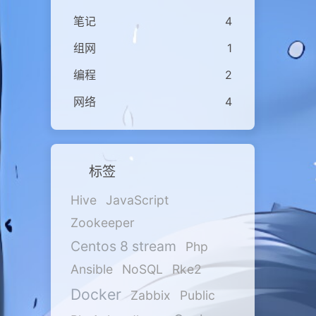
笔记
4
组网
1
编程
2
网络
4
标签
Hive
JavaScript
Zookeeper
Centos 8 stream
Php
Ansible
NoSQL
Rke2
Docker
Zabbix
Public