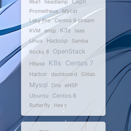
Ceph
Rke1
headlamp
Prometheus
Mycat
Lsky Pro
Centos 9 stream
K3s
KVM
ensp
Iaas
Hadoop
Linux
Samba
OpenStack
Rocky 8
K8s
Centos 7
HBase
Harbor
dashboard
Gitlab
Mysql
Dns
eNSP
Centos 8
Ubuntu
Butterfly
Hexo