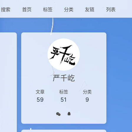
搜索
首页
标签
分类
友链
列表
严千屹
文章
标签
分类
59
51
9