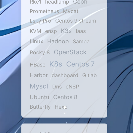
Ceph
Rke1
headlamp
Prometheus
Mycat
Lsky Pro
Centos 9 stream
K3s
KVM
ensp
Iaas
Hadoop
Linux
Samba
OpenStack
Rocky 8
K8s
Centos 7
HBase
Harbor
dashboard
Gitlab
Mysql
Dns
eNSP
Centos 8
Ubuntu
Butterfly
Hexo