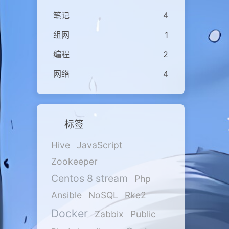
笔记
4
组网
1
编程
2
网络
4
标签
Hive
JavaScript
Zookeeper
Centos 8 stream
Php
Ansible
NoSQL
Rke2
Docker
Zabbix
Public