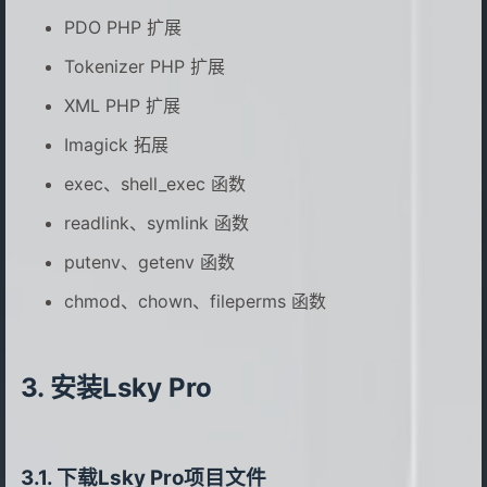
PDO PHP 扩展
Tokenizer PHP 扩展
XML PHP 扩展
Imagick 拓展
exec、shell_exec 函数
readlink、symlink 函数
putenv、getenv 函数
chmod、chown、fileperms 函数
安装Lsky Pro
下载Lsky Pro项目文件