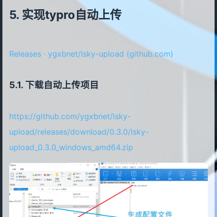
实现typro自动上传
Releases · ygxbnet/lsky-upload (github.com)
下载自动上传项目
https://github.com/ygxbnet/lsky-
upload/releases/download/0.3.0/lsky-
upload_0.3.0_windows_amd64.zip