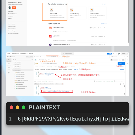
PLAINTEXT
1
6|0kKPF29VXPv2Kv6lEqu1chyxHjTpjiiEdwwk