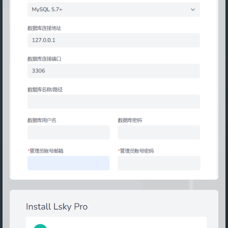
14
      fastcgi_param  SCRIPT_FILENAME 
15
      include        fastcgi_params;
16
    }
17
}
18
19
#重启nginx
20
nginx -s reload
21
22