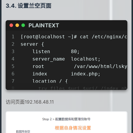
设置兰空页面
22
23
sudo dnf install php-cli php-fpm php-
24
PLAINTEXT
25
sed -i 's/user = apache/user = nginx/
26
1
[root@localhost ~]# cat /etc/nginx/co
27
dnf install -y http://nginx.org/packa
2
server {
28
systemctl	enable --now nginx
3
    listen       80;
29
sudo systemctl restart php-fpm.servic
4
    server_name  localhost;
30
5
    root          /var/www/html/lsky/
6
    index        index.php;
7
    location / {
8
      try_files $uri $uri/ /index.php
9
    }
访问页面192.168.48.11
10
    location ~ \.php$ {
11
      root           /var/www/html/ls
12
      fastcgi_pass   unix:/run/php-fp
13
      fastcgi_index  index.php;