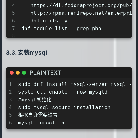
4
   https://dl.fedoraproject.org/pub/e
5
   http://rpms.remirepo.net/enterpris
6
   dnf-utils -y
7
dnf module list | grep php
8
9
# 删除 PHP
10
sudo dnf -y remove php php-fpm
安装mysql
11
12
# 删除相关扩展包
PLAINTEXT
13
sudo dnf -y remove php*
14
1
sudo dnf install mysql-server mysql -y
15
# 重置 PHP 模块列表
2
systemctl enable --now mysqld
16
sudo dnf -y module reset php
3
#mysql初始化
17
4
sudo mysql_secure_installation
18
启用（安装）PHP 8.0
5
根据自身需要设置
19
sudo dnf -y module enable php:remi-8.
6
mysql -uroot -p
20
21
sudo dnf -y install php php-fpm