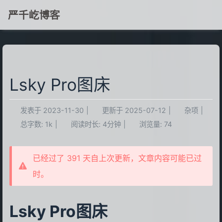
严千屹博客
Lsky Pro图床
发表于
2023-11-30
|
更新于
2025-07-12
|
杂项
|
总字数:
1k
|
阅读时长:
4分钟
|
浏览量:
74
已经过了 391 天自上次更新，文章内容可能已过
时。
Lsky Pro图床