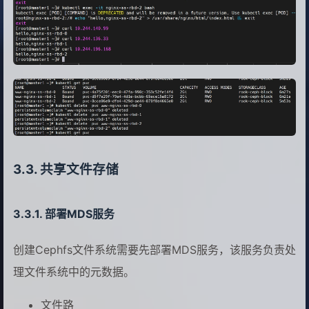
13
26
mountPath:
/usr/share/nginx
14
#测试完就删除
27
volumeClaimTemplates:
15
kubectl delete -f nginx-ss-rbd.yaml
28
-
metadata:
16
29
name:
www
17
这里可能需要手动删除一下pvc
30
spec:
18
[root@master1 ~]# kubectl get pvc
31
accessModes:
 [ 
"ReadWriteOnce"
 
19
NAME                 STATUS   VOLUME 
32
storageClassName:
"rook-ceph-bl
20
www-nginx-ss-rbd-0   Bound    pvc-4a7
33
resources:
21
www-nginx-ss-rbd-1   Bound    pvc-d5f
34
requests:
22
www-nginx-ss-rbd-2   Bound    pvc-8cc
共享文件存储
35
storage:
2Gi
23
[root@master1 ~]# kubectl delete  pvc
36
EOF
24
persistentvolumeclaim "www-nginx-ss-r
25
[root@master1 ~]# kubectl delete  pvc
部署MDS服务
26
persistentvolumeclaim "www-nginx-ss-r
27
[root@master1 ~]# kubectl delete  pvc
创建Cephfs文件系统需要先部署MDS服务，该服务负责处
28
persistentvolumeclaim "www-nginx-ss-r
理文件系统中的元数据。
29
文件路