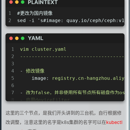
PLAINTEXT
1
#更改为国内镜像
2
sed -i 's#image: quay.io/ceph/ceph:v17
YAML
1
vim
cluster.yaml
2
-------------------------------------
3
4
-
修改镜像
5
image:
registry.cn-hangzhou.aliyu
6
7
-
改为false，并非使用所有节点所有磁盘作为osd
8
-
启用deviceFilter
9
-
按需配置config
这里的三个节点，是我们开头讲到的三台机，自行根据修
10
-
会自动跳过非裸盘
11
storage:
# cluster level storage co
改调整，注意这里的名字是k8s集群的名字可以在
kubectl
12
useAllNodes:
false