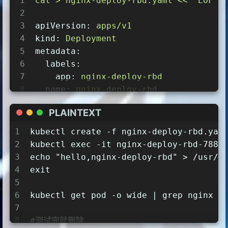
1
cat
>
nginx-deploy-rbd.yaml
<<
"EOF"
2
3
apiVersion:
apps/v1
4
kind:
Deployment
5
metadata:
6
labels:
7
app:
nginx-deploy-rbd
8
name:
nginx-deploy-rbd
9
spec:
PLAINTEXT
10
replicas:
1
11
selector:
1
kubectl create -f nginx-deploy-rbd.yam
12
matchLabels:
2
kubectl exec -it nginx-deploy-rbd-7886
13
app:
nginx-deploy-rbd
3
echo "hello,nginx-deploy-rbd" > /usr/s
14
template:
4
exit
15
metadata:
5
16
labels:
6
kubectl get pod -o wide | grep nginx
17
app:
nginx-deploy-rbd
7
18
spec:
8
#测试完就删除