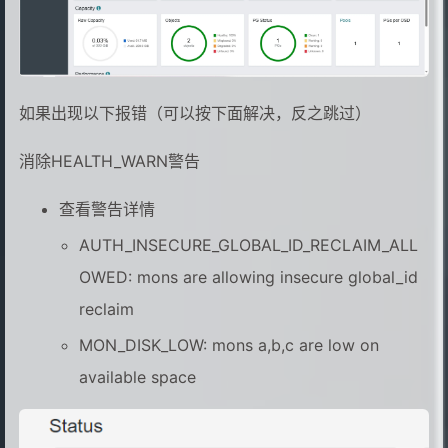
如果出现以下报错（可以按下面解决，反之跳过）
消除HEALTH_WARN警告
查看警告详情
AUTH_INSECURE_GLOBAL_ID_RECLAIM_ALL
OWED: mons are allowing insecure global_id
reclaim
MON_DISK_LOW: mons a,b,c are low on
available space