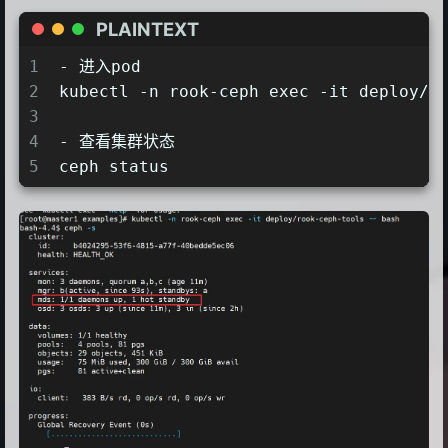
12
      requireSafeReplicaSize: true
PLAINTEXT
13
    parameters:
1
- 进入pod
14
      compression_mode:
2
kubectl -n rook-ceph exec -it deploy/r
15
        none
3
16
  dataPools:
4
- 查看集群状态
17
    - name: replicated
5
ceph status
18
      failureDomain: host
19
      replicated:
20
        size: 3             # 存储数
21
        requireSafeReplicaSize: true
22
      parameters:
23
        compression_mode:
24
          none
25
  preserveFilesystemOnDelete: true
26
  metadataServer:
27
    activeCount: 1        # MDS
28
    activeStandby: true
29
  ......省略