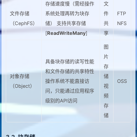
存储速度慢（需经操作
文
文件存储
系统处理再转为块存
件
FTP
（CephFS）
储） 支持共享存储
共
NFS
[
ReadWriteMany
]
享
图
片
具备块存储的读写性能
存
和文件存储的共享特性
对象存储
储
操作系统不能直接访
OSS
（Object）
视
问，只能通过应用程序
频
级别的API访问
存
储