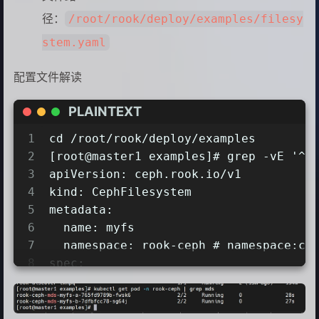
径：
/root/rook/deploy/examples/filesy
stem.yaml
配置文件解读
PLAINTEXT
1
cd /root/rook/deploy/examples
2
[root@master1 examples]# grep -vE '^\
3
apiVersion: ceph.rook.io/v1
4
kind: CephFilesystem
5
metadata:
6
  name: myfs
7
  namespace: rook-ceph # namespace:cl
8
spec:
9
  metadataPool:
10
    replicated:
11
      size: 3            # 元数据副本数