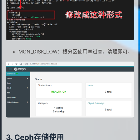
16
17
#删除pod
18
kubectl
-n
rook-ceph
delete
pod
$(kub
19
#显示一下信息
20
pod
"rook-ceph-mon-a-557d88c-6ksmg"
d
21
pod
"rook-ceph-mon-b-748dcc9b89-j8l24
MON_DISK_LOW：根分区使用率过高，清理即可。
22
pod
"rook-ceph-mon-c-5d47c664-p855m"
23
#最后查看健康值
24
ceph
-s
Ceph存储使用