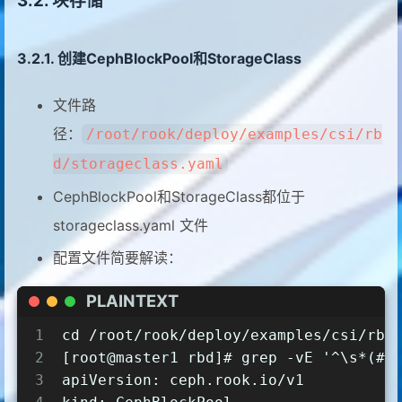
块存储
创建CephBlockPool和StorageClass
文件路
径：
/root/rook/deploy/examples/csi/rb
d/storageclass.yaml
CephBlockPool和StorageClass都位于
storageclass.yaml 文件
配置文件简要解读：
PLAINTEXT
1
cd /root/rook/deploy/examples/csi/rbd
2
[root@master1 rbd]# grep -vE '^\s*(#|
3
apiVersion: ceph.rook.io/v1