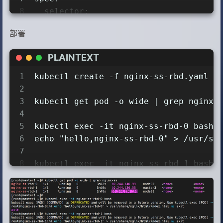
37
accessModes:
8
selector:
38
-
ReadWriteOnce
9
matchLabels:
39
resources:
部署
10
app:
nginx-ss-rbd
40
requests:
11
serviceName:
"nginx"
41
storage:
5Gi
PLAINTEXT
12
replicas:
3
42
13
template:
1
kubectl create -f nginx-ss-rbd.yaml
43
EOF
14
metadata:
2
15
labels:
3
kubectl get pod -o wide | grep nginx-
16
app:
nginx-ss-rbd
4
17
spec:
5
kubectl exec -it nginx-ss-rbd-0 bash
18
containers:
6
echo "hello,nginx-ss-rbd-0" > /usr/sh
19
-
name:
nginx
7
20
image:
registry.cn-hangzhou.a
8
kubectl exec -it nginx-ss-rbd-1 bash
21
ports:
9
echo "hello,nginx-ss-rbd-1" > /usr/sh
22
-
containerPort:
80
10
23
name:
web
11
kubectl exec -it nginx-ss-rbd-2 bash
24
volumeMounts:
12
echo "hello,nginx-ss-rbd-2" > /usr/sh
25
-
name:
www