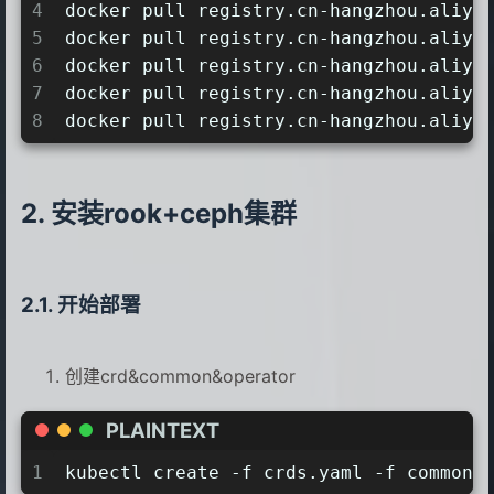
4
docker pull registry.cn-hangzhou.aliyu
5
docker pull registry.cn-hangzhou.aliyu
6
docker pull registry.cn-hangzhou.aliyu
7
docker pull registry.cn-hangzhou.aliyu
8
docker pull registry.cn-hangzhou.aliyu
安装rook+ceph集群
开始部署
创建crd&common&operator
PLAINTEXT
1
kubectl create -f crds.yaml -f common.