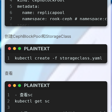
4
kind: CephBlockPool
5
metadata:
6
  name: replicapool
7
  namespace: rook-ceph # namespace:cl
8
spec:
9
  failureDomain: host              #
创建CephBlockPool和StorageClass
10
  replicated:
11
    size: 3                        
PLAINTEXT
12
    requireSafeReplicaSize: true
13
---
1
kubectl create -f storageclass.yaml
14
apiVersion: storage.k8s.io/v1
15
kind: StorageClass                
查看
16
metadata:
17
  name: rook-ceph-block
PLAINTEXT
18
provisioner: rook-ceph.rbd.csi.ceph.
19
parameters:
1
- 查看sc
20
  clusterID: rook-ceph # namespace:cl
2
kubectl get sc
21
  pool: replicapool                 
3