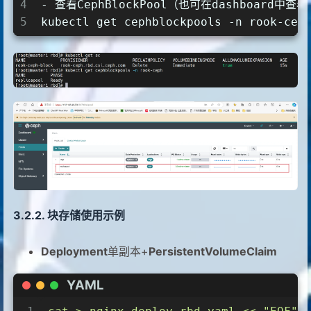
22
  imageFormat: "2"
4
- 查看CephBlockPool（也可在dashboard中查看
23
  imageFeatures: layering
5
kubectl get cephblockpools -n rook-cep
24
  csi.storage.k8s.io/provisioner-secr
25
  csi.storage.k8s.io/provisioner-secr
26
  csi.storage.k8s.io/controller-expan
27
  csi.storage.k8s.io/controller-expan
28
  csi.storage.k8s.io/node-stage-secre
29
  csi.storage.k8s.io/node-stage-secre
30
  csi.storage.k8s.io/fstype: ext4
31
allowVolumeExpansion: true         
32
reclaimPolicy: Delete               
33
[root@master1 rbd]#
34
块存储使用示例
Deployment
单副本+
PersistentVolumeClaim
YAML