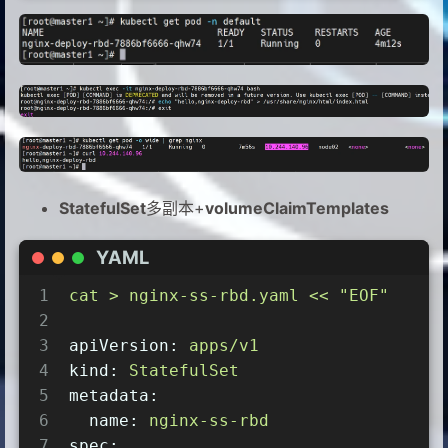
19
containers:
9
kubectl delete -f nginx-deploy-rbd.yam
20
-
image:
registry.cn-hangzhou.a
21
name:
nginx
22
volumeMounts:
23
-
name:
data
24
mountPath:
/usr/share/nginx
25
volumes:
26
-
name:
data
27
persistentVolumeClaim:
StatefulSet
多副本+
volumeClaimTemplates
28
claimName:
nginx-rbd-pvc
29
YAML
30
---
1
cat
>
nginx-ss-rbd.yaml
<<
"EOF"
31
apiVersion:
v1
2
32
kind:
PersistentVolumeClaim
3
apiVersion:
apps/v1
33
metadata:
4
kind:
StatefulSet
34
name:
nginx-rbd-pvc
5
metadata:
35
spec:
6
name:
nginx-ss-rbd
36
storageClassName:
"rook-ceph-block"
7
spec: