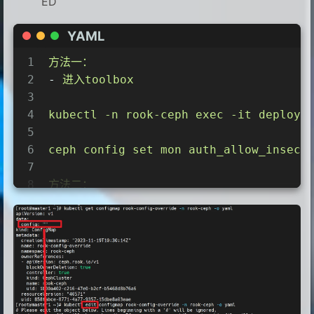
ED
YAML
1
方法一：
2
-
进入toolbox
3
4
kubectl
-n
rook-ceph
exec
-it
deploy/
5
6
ceph
config
set
mon
auth_allow_insecu
7
8
方法二：
9
kubectl
get
configmap
rook-config-ove
10
kubectl
edit
configmap
rook-config-ov
11
12
13
config:
|
14
    [global]
15
    mon clock drift allowed = 1