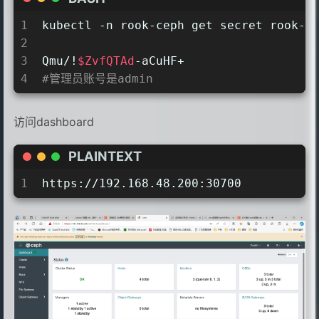
12
  namespace: rook-ceph
13
spec:
1
kubectl -n rook-ceph get secret rook-c
14
  ports:
2
15
  - name: http-dashboard
3
Qmu/!
$ZvfQTAd
-aCuHF+
16
    port: 8443
4
#管理员账号是admin
17
    protocol: TCP
18
    targetPort: 8443
访问dashboard
19
    nodePort: 30700
20
  selector:
PLAINTEXT
21
    app: rook-ceph-mgr
22
    ceph_daemon_id: a
1
https://192.168.48.200:30700
23
  sessionAffinity: None
24
  type: NodePort
25
EOF
26
27
kubectl apply -f rook-dashboard.yaml