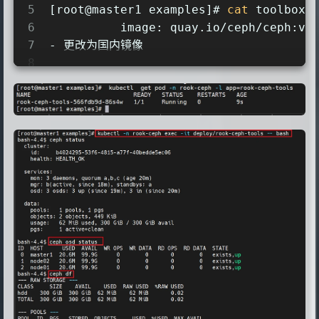
5
[root@master1 examples]# 
cat
 toolbox.
6
          image: quay.io/ceph/ceph:v1
7
- 更改为国内镜像
8
9
sed -i 
's#image: quay.io/ceph/ceph:v1
10
11
- 创建toolbox
12
kubectl  create -f toolbox.yaml -n ro
13
14
- 查看pod
15
kubectl  get pod -n rook-ceph -l app=
16
17
- 进入pod
18
kubectl -n rook-ceph 
exec
 -it deploy/
19
20
- 查看集群状态
21
ceph status
22