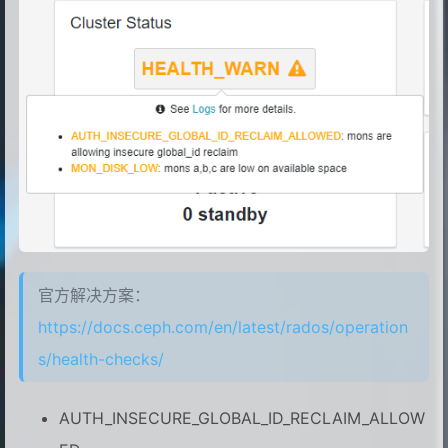
官方解决方案：
https://docs.ceph.com/en/latest/rados/operation
s/health-checks/
AUTH_INSECURE_GLOBAL_ID_RECLAIM_ALLOW