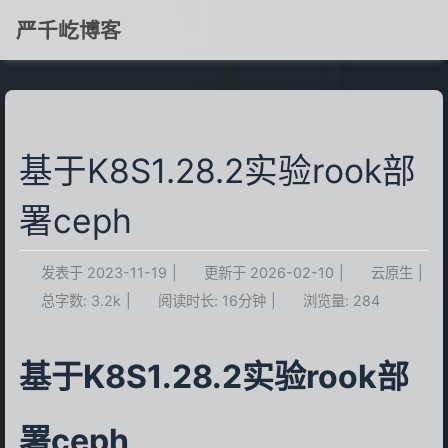
严千屹博客
基于K8S1.28.2实验rook部
署ceph
发表于
2023-11-19
|
更新于
2026-02-10
|
云原生
|
总字数:
3.2k
|
阅读时长:
16分钟
|
浏览量:
284
基于K8S1.28.2实验rook部
署ceph