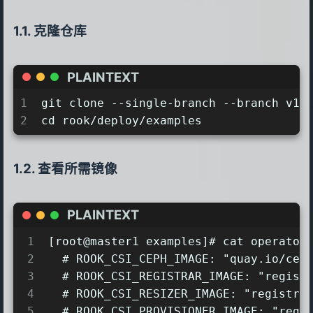
克隆仓库
PLAINTEXT
1
git clone --single-branch --branch v1.
2
cd rook/deploy/examples
查看所需镜像
PLAINTEXT
1
[root@master1 examples]# cat operator
2
  # ROOK_CSI_CEPH_IMAGE: "quay.io/cep
3
  # ROOK_CSI_REGISTRAR_IMAGE: "regist
4
  # ROOK_CSI_RESIZER_IMAGE: "registry
5
  # ROOK_CSI_PROVISIONER_IMAGE: "regi