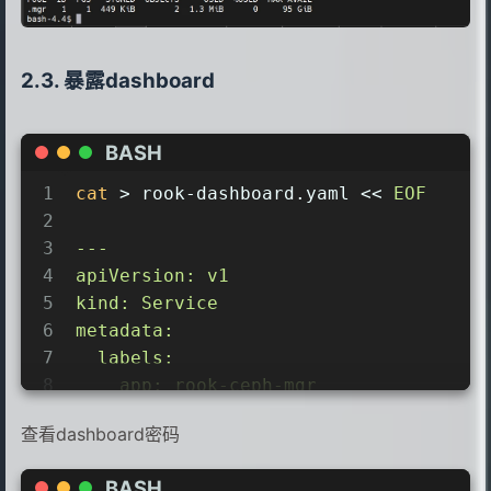
23
- 查看osd状态
24
ceph osd status
25
暴露dashboard
26
- 集群空间用量
27
ceph 
df
BASH
1
cat
 > rook-dashboard.yaml << 
EOF
2
3
---
4
apiVersion: v1
5
kind: Service
6
metadata:
7
  labels:
8
    app: rook-ceph-mgr
9
    ceph_daemon_id: a
查看dashboard密码
10
    rook_cluster: rook-ceph
11
  name: rook-ceph-mgr-dashboard-np
BASH