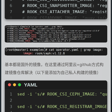
6
  # ROOK_CSI_SNAPSHOTTER_IMAGE: "regi
7
  # ROOK_CSI_ATTACHER_IMAGE: "registr
8
  # ROOK_CSIADDONS_IMAGE: "quay.io/cs
9
10
[root@master1 examples]# cat operator
11
          image: rook/ceph:v1.12.8
基本都是国外的镜像，在这里通过阿里云+github方式构
建镜像仓库解决（以下是添加为自己私人构建的镜像）
YAML
1
sed
-i
's/# ROOK_CSI_CEPH_IMAGE: "qua
2
3
sed
-i
's/# ROOK_CSI_REGISTRAR_IMAGE: