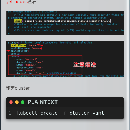
get nodes
查看
13
useAllDevices:
false
14
deviceFilter:
15
config:
16
nodes:
17
-
name:
"master1"
18
deviceFilter:
"sda"
19
-
name:
"node01"
20
deviceFilter:
"sda"
21
-
name:
"node02"
22
deviceFilter:
"^sd."
#自动匹配
部署cluster
PLAINTEXT
1
kubectl create -f cluster.yaml