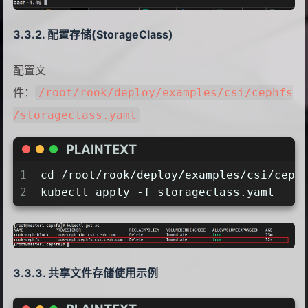
30
31
kubectl create -f filesystem.yaml
配置存储(StorageClass)
32
kubectl get pod -n rook-ceph | grep m
配置文
件：
/root/rook/deploy/examples/csi/cephfs
/storageclass.yaml
PLAINTEXT
1
cd /root/rook/deploy/examples/csi/ceph
2
kubectl apply -f storageclass.yaml
共享文件存储使用示例