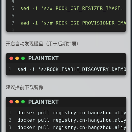
4
5
sed
-i
's/# ROOK_CSI_RESIZER_IMAGE: "
6
7
sed
-i
's/# ROOK_CSI_PROVISIONER_IMAG
8
9
sed
-i
's/# ROOK_CSI_SNAPSHOTTER_IMAG
开启自动发现磁盘（用于后期扩展）
10
11
sed
-i
's/# ROOK_CSI_ATTACHER_IMAGE: 
PLAINTEXT
12
13
sed
-i
's/# ROOK_CSIADDONS_IMAGE: "qu
1
sed -i 's/ROOK_ENABLE_DISCOVERY_DAEMON
14
15
sed
-i
's/image: rook\/ceph:v1.12.8/i
建议提前下载镜像
16
PLAINTEXT
1
docker pull registry.cn-hangzhou.aliyu
2
docker pull registry.cn-hangzhou.aliyu
3
docker pull registry.cn-hangzhou.aliyu