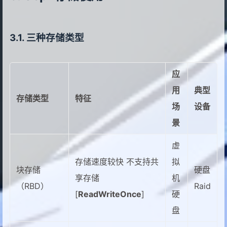
三种存储类型
应
用
典型
存储类型
特征
场
设备
景
虚
存储速度较快 不支持共
拟
块存储
硬盘
享存储
机
（RBD）
Raid
[
ReadWriteOnce
]
硬
盘