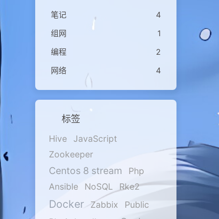
笔记
4
组网
1
编程
2
网络
4
标签
Hive
JavaScript
Zookeeper
Centos 8 stream
Php
Ansible
NoSQL
Rke2
Docker
Zabbix
Public