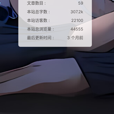
文章数目 :
59
本站总字数 :
307.2k
本站访客数 :
22100
本站总浏览量 :
44555
最后更新时间 :
3 个月前