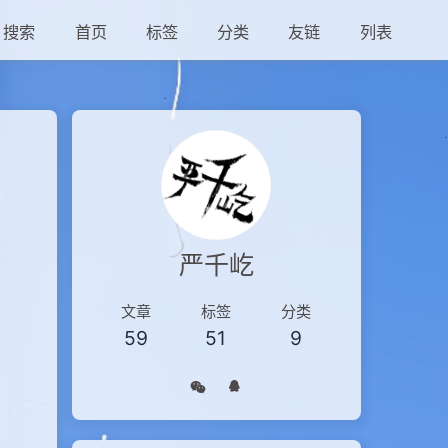
搜索
首页
标签
分类
友链
列表
严千屹
文章
标签
分类
59
51
9