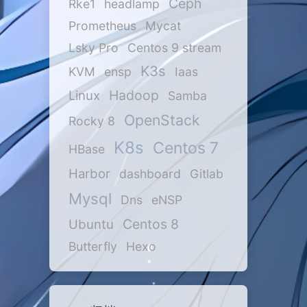
Ceph
Rke1
headlamp
Prometheus
Mycat
Lsky Pro
Centos 9 stream
K3s
KVM
ensp
Iaas
Hadoop
Linux
Samba
OpenStack
Rocky 8
K8s
Centos 7
HBase
Harbor
dashboard
Gitlab
Mysql
Dns
eNSP
Centos 8
Ubuntu
Butterfly
Hexo