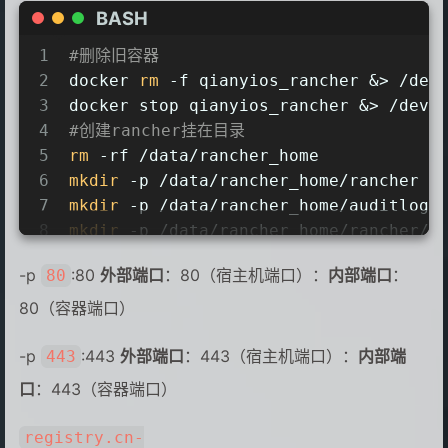
BASH
1
#删除旧容器
2
docker 
rm
 -f qianyios_rancher &> /dev
3
docker stop qianyios_rancher &> /dev/
4
#创建rancher挂在目录
5
rm
 -rf /data/rancher_home
6
mkdir
 -p /data/rancher_home/rancher
7
mkdir
 -p /data/rancher_home/auditlog
8
mkdir
 -p /data/rancher_home/rancher/k
9
docker run --
rm
 --entrypoint 
""
 -v $(
-p
:80
外部端口
：80（宿主机端口）：
内部端口
：
80
10
mv
 k3s-airgap-images.tar /data/ranche
11
80（容器端口）
12
docker run -d --privileged --restart=
-p
13
  -p 80:80 -p 443:443 \
:443
外部端口
：443（宿主机端口）：
内部端
443
14
  -e TZ=Asia/Shanghai \
口
：443（容器端口）
15
  -e CATTLE_SYSTEM_CATALOG=bundled \
16
  -v /data/rancher_home/rancher:/var/
registry.cn-