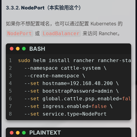
NodePort
（本实验用这个）
如果你不想配置域名，也可以通过配置 Kubernetes 的
或
来访问 Rancher。
NodePort
LoadBalancer
BASH
1
sudo
 helm install rancher rancher-stab
2
  --namespace cattle-system \
3
  --create-namespace \
4
  --
set
 hostname=192.168.48.200 \
5
  --
set
 bootstrapPassword=admin \
6
  --
set
 global.cattle.psp.enabled=
fals
7
  --
set
 ingress.enabled=
false
 \
8
  --
set
 service.type=NodePort
PLAINTEXT