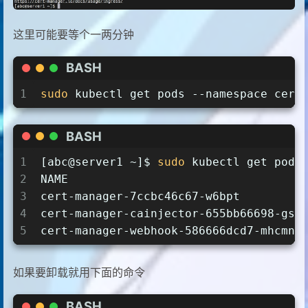
这里可能要等个一两分钟
BASH
1
sudo
 kubectl get pods --namespace cert
BASH
1
[abc@server1 ~]$ 
sudo
 kubectl get pods
2
NAME                                  
3
cert-manager-7ccbc46c67-w6bpt         
4
cert-manager-cainjector-655bb66698-gsq
5
cert-manager-webhook-586666dcd7-mhcmn 
如果要卸载就用下面的命令
BASH