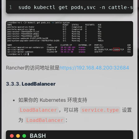
1
sudo kubectl get pods,svc -n cattle-sy
Rancher的访问地址就是
https://192.168.48.200:32684
LoadBalancer
如果你的 Kubernetes 环境支持
，可以将
设置
LoadBalancer
service.type
为
：
LoadBalancer
BASH