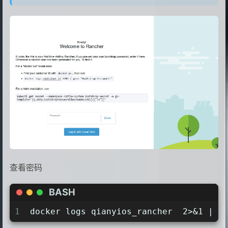
查看密码
BASH
1
docker logs qianyios_rancher  2>&1 | g