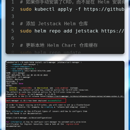
1
# 如果你手动安装了CRD，而不是在 Helm 安装命令（
2
sudo
 kubectl apply -f https://github.
3
4
# 添加 Jetstack Helm 仓库
5
sudo
 helm repo add jetstack https://c
6
7
# 更新本地 Helm Chart 仓库缓存
8
sudo
 helm repo update
9
10
# 安装 cert-manager Helm Chart
11
sudo
 helm install cert-manager jetsta
12
  --namespace cert-manager \
13
  --create-namespace \
14
  --
set
 installCRDs=
true