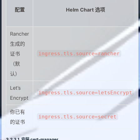
配置
Helm Chart 选项
Rancher
生成的
证书
ingress.tls.source=rancher
（默
认）
Let’s
ingress.tls.source=letsEncrypt
Encrypt
你已有
ingress.tls.source=secret
的证书
安装 cert-manager