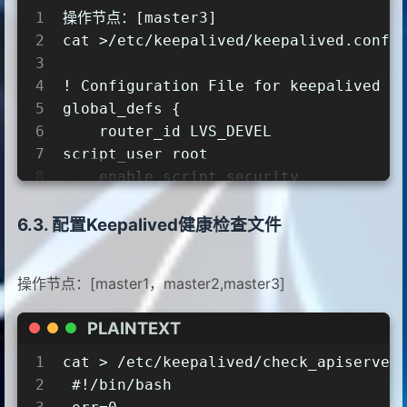
21
    mcast_src_ip 192.168.48.101
11
    script "/etc/keepalived/check_api
40
server
master1
192.168
.48
.101
:644
1
操作节点：[master3]
22
    virtual_router_id 51
12
    interval 5
41
server
master2
192.168
.48
.102
:644
2
cat >/etc/keepalived/keepalived.conf 
23
    priority 101
13
    weight -5
42
server
master3
192.168
.48
.103
:644
3
24
    advert_int 2
14
    fall 2  
43
EOF
4
! Configuration File for keepalived
25
    authentication {
15
rise 1
5
global_defs {
26
        auth_type PASS
16
}
6
    router_id LVS_DEVEL
27
        auth_pass K8SHA_KA_AUTH
17
vrrp_instance VI_1 {
7
script_user root
28
    }
18
    state BACKUP
8
    enable_script_security
29
    virtual_ipaddress {
19
    interface ens33
9
}
30
        192.168.48.200
20
    mcast_src_ip 192.168.48.102
10
vrrp_script chk_apiserver {
配置Keepalived健康检查文件
31
    }
21
    virtual_router_id 51
11
    script "/etc/keepalived/check_api
32
    track_script {
22
    priority 100
12
    interval 5
33
       chk_apiserver
23
    advert_int 2
操作节点：[master1，master2,master3]
13
    weight -5
34
    }
24
    authentication {
14
    fall 2  
35
}
PLAINTEXT
25
        auth_type PASS
15
rise 1
36
EOF
26
        auth_pass K8SHA_KA_AUTH
16
}
1
cat > /etc/keepalived/check_apiserver
27
    }
17
vrrp_instance VI_1 {
2
 #!/bin/bash
28
    virtual_ipaddress {
18
    state BACKUP