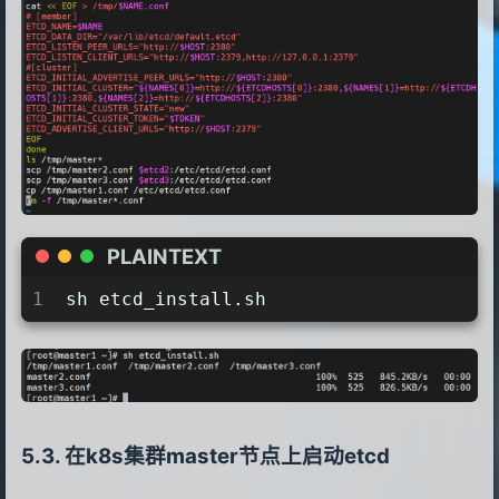
13
ETCD_NAME=$NAME
14
ETCD_DATA_DIR="/var/lib/etcd/default.
15
ETCD_LISTEN_PEER_URLS="http://$HOST:2
16
ETCD_LISTEN_CLIENT_URLS="http://$HOST
17
#[cluster]
18
ETCD_INITIAL_ADVERTISE_PEER_URLS="htt
19
ETCD_INITIAL_CLUSTER="${NAMES[0]}=htt
20
ETCD_INITIAL_CLUSTER_STATE="new"
21
ETCD_INITIAL_CLUSTER_TOKEN="$TOKEN"
22
ETCD_ADVERTISE_CLIENT_URLS="http://$H
PLAINTEXT
23
EOF
1
sh etcd_install.sh
24
done
25
ls /tmp/master*
26
scp /tmp/master2.conf $etcd2:/etc/etc
27
scp /tmp/master3.conf $etcd3:/etc/etc
28
cp /tmp/master1.conf /etc/etcd/etcd.c
29
rm -f /tmp/master*.conf
在k8s集群master节点上启动etcd