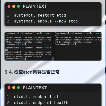
PLAINTEXT
1
systemctl restart etcd
2
systemctl enable --now etcd
检查etcd集群是否正常
PLAINTEXT
1
etcdctl member list
2
etcdctl endpoint health