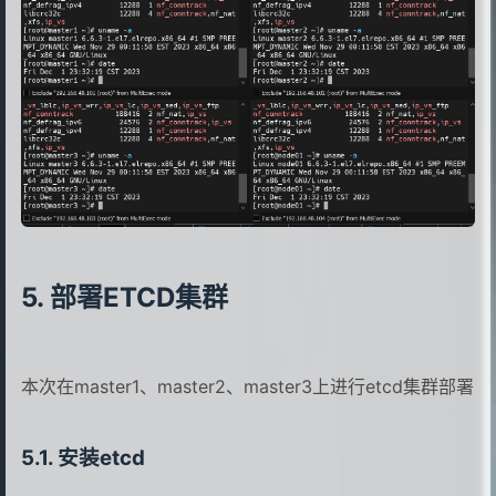
80
192.168.48.105 node02
24
ip_vs_lblc
81
EOF
25
ip_vs_lblcr
82
26
ip_vs_dh
83
27
ip_vs_sh
84
echo "7.关闭swap分区"
28
ip_vs_fo
85
swapoff -a && sysctl -w vm.swappines
29
ip_vs_nq
86
sed -ri '/^[^#]*swap/s@^@#@' /etc/fs
30
ip_vs_sed
87
31
ip_vs_ftp
88
32
ip_vs_sh
89
echo "8.安装chrony服务，并同步时间"
33
nf_conntrack
90
yum install chrony -y
部署ETCD集群
34
ip_tables
91
systemctl start chronyd
35
ip_set
92
systemctl enable chronyd
36
xt_set
93
chronyc sources
37
ipt_set
本次在master1、master2、master3上进行etcd集群部署
94
chronyc sources
38
ipt_rpfilter
95
39
ipt_REJECT
96
echo "9.配置limits.conf"
安装etcd
40
ipip
97
ulimit -SHn 65535
41
EOF