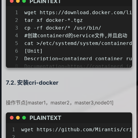
PLAINTEXT
1
wget https://download.docker.com/lin
2
tar xf docker-*.tgz
3
cp -rf docker/* /usr/bin/
4
#创建containerd的service文件,并且启动
5
cat >/etc/systemd/system/containerd.
6
[Unit]
7
Description=containerd container run
8
Documentation=https://containerd.io
9
After=network.target local-fs.target
10
[Service]
安装cri-docker
11
ExecStartPre=-/sbin/modprobe overlay
12
ExecStart=/usr/bin/containerd
操作节点[master1，master2，master3,node01]
13
Type=notify
14
Delegate=yes
PLAINTEXT
15
KillMode=process
16
Restart=always
1
wget https://github.com/Mirantis/cri-
17
RestartSec=5
2