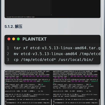
60
net.ipv4.tcp_keepalive_probes = 3
61
net.ipv4.tcp_keepalive_intvl =15
62
net.ipv4.tcp_max_tw_buckets = 36000
63
net.ipv4.tcp_tw_reuse = 1
解压
64
net.ipv4.tcp_max_orphans = 327680
65
net.ipv4.tcp_orphan_retries = 3
PLAINTEXT
66
net.ipv4.tcp_syncookies = 1
67
net.ipv4.tcp_max_syn_backlog = 16384
1
tar xf etcd-v3.5.13-linux-amd64.tar.gz
68
net.ipv4.ip_conntrack_max = 65536
2
mv etcd-v3.5.13-linux-amd64 /tmp/etcd
69
net.ipv4.tcp_max_syn_backlog = 16384
3
cp /tmp/etcd/etcd* /usr/local/bin/
70
net.ipv4.tcp_timestamps = 0
71
net.core.somaxconn = 16384
72
EOF
73
sysctl --system
74
75
76
echo "5.配置完内核，重启服务器！"