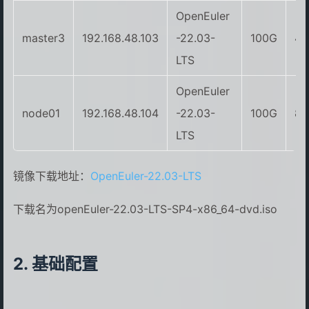
OpenEuler
master3
192.168.48.103
-22.03-
100G
4
LTS
OpenEuler
node01
192.168.48.104
-22.03-
100G
8
LTS
镜像下载地址：
OpenEuler-22.03-LTS
下载名为openEuler-22.03-LTS-SP4-x86_64-dvd.iso
基础配置