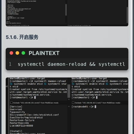
15
LimitNOFILE=40000
16
17
[Install]
18
WantedBy=multi-user.target
19
EOF
开启服务
PLAINTEXT
1
systemctl daemon-reload && systemctl e