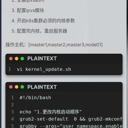
19
done
45
nmcli c reload
20
配置ipvs模块
EOF
46
nmcli c up ens33
21
开启k8s集群必须的内核参数
47
22
sh sshmianmi.sh
48
配置完内核，重启服务器
49
echo "4.新增docker-ce源、k8s源"
50
mkdir /etc/yum.repos.d/bak/
操作主机：[master1,master2,master3,node01]
51
cp /etc/yum.repos.d/* /etc/yum.repos
52
sleep 3
PLAINTEXT
53
cat > /etc/yum.repos.d/kubernetes.re
1
vi kernel_update.sh
54
[kubernetes]
55
name=Kubernetes
56
baseurl=https://mirrors.aliyun.com/k
PLAINTEXT
57
enabled=1
1
#!/bin/bash
58
gpgcheck=0
2
59
repo_gpgcheck=0
3
echo "1.更改内核启动顺序"
60
gpgkey=https://mirrors.aliyun.com/ku
4
grub2-set-default  0 && grub2-mkconfi
61
EOF
5
grubby --args="user_namespace.enable=
62
#切换为华为云，下载速度更快