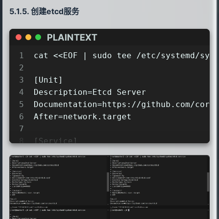
创建etcd服务
PLAINTEXT
1
cat <<EOF | sudo tee /etc/systemd/sys
2
3
[Unit]
4
Description=Etcd Server
5
Documentation=https://github.com/core
6
After=network.target
7
8
[Service]
9
User=root
10
Type=notify
11
EnvironmentFile=-/etc/etcd/etcd.conf
12
ExecStart=/usr/local/bin/etcd
13
Restart=on-failure
14
RestartSec=10s