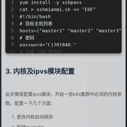
1
yum install -y sshpass 
27
BROWSER_ONLY=no
2
cat > sshmianmi.sh << "EOF"
28
BOOTPROTO=static
3
#!/bin/bash
29
DEFROUTE=yes
4
# 目标主机列表
30
IPV4_FAILURE_FATAL=no
5
hosts=("master1" "master2" "master3" 
31
IPV6INIT=yes
6
# 密码
32
IPV6_AUTOCONF=yes
7
password="Lj201840."
33
IPV6_DEFROUTE=yes
8
# 生成 SSH 密钥对
34
IPV6_FAILURE_FATAL=no
9
ssh-keygen -t rsa -N "" -f ~/.ssh/id_
35
NAME=ens33
10
36
UUID=53b402ff-5865-47dd-a853-7afcd65
内核及ipvs模块配置
11
# 循环遍历目标主机
37
DEVICE=ens33
12
for host in "${hosts[@]}"
38
ONBOOT=yes
13
do
39
IPADDR=192.168.48.$2
此步骤是配置ipvs模块，开启一些k8s集群中必须的内核参
14
    # 复制公钥到目标主机
40
GATEWAY=192.168.48.2
15
    sshpass -p "$password" ssh-copy-i
数。配置一下几个方面：
41
PREFIX=24
16
42
DNS1=192.168.48.2
17
    # 验证免密登录
更改内核启动顺序
43
DNS2=114.114.114.114
18
    sshpass -p "$password" ssh -o St
44
EOF
安装ipvsadm