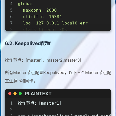
4
global
5
maxconn
2000
6
ulimit-n
16384
7
log
127.0
.0
.1
local0
err
8
stats
timeout
30s
9
10
defaults
Keepalived配置
11
log
global
12
mode
http
操作节点：[master1，master2,master3]
13
option
httplog
14
timeout
connect
5000
所有Master节点配置Keepalived，以下三个Master节点配
15
timeout
client
50000
置注意ip和网卡。
16
timeout
server
50000
17
timeout
http-request
15s
PLAINTEXT
18
timeout
http-keep-alive
15s
19
1
操作节点：[master1]
20
frontend
monitor-in
2
21
bind
*:33305