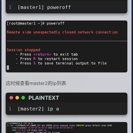
1
[master1] poweroff
这时候查看master2的ip列表
PLAINTEXT
1
[master2] ip a