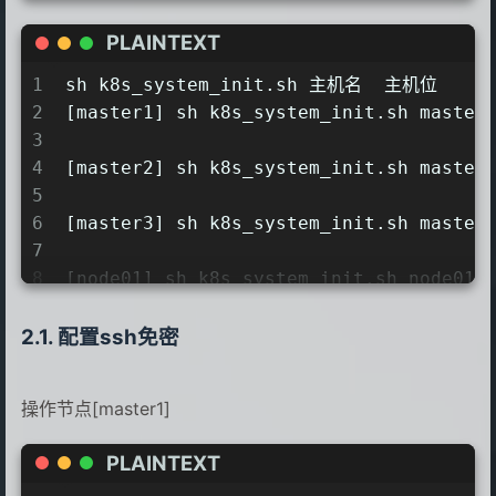
9
PLAINTEXT
10
echo "------------------------------
11
echo "1.正在设置主机名：$1"
1
sh k8s_system_init.sh 主机名  主机位
12
hostnamectl set-hostname $1
2
[master1] sh k8s_system_init.sh master
13
3
14
echo "2.正在关闭firewalld、dnsmasq、sel
4
[master2] sh k8s_system_init.sh master
15
systemctl disable firewalld &> /dev/
5
16
systemctl disable dnsmasq &> /dev/nu
6
[master3] sh k8s_system_init.sh master
17
systemctl stop firewalld
7
18
systemctl stop dnsmasq
8
[node01] sh k8s_system_init.sh node01 
19
sed -i "s#SELINUX=enforcing#SELINUX=
9
20
setenforce 0
配置ssh免密
21
22
23
echo "3.正在设置ens33：192.168.48.$2"
操作节点[master1]
24
cat > /etc/sysconfig/network-scripts
PLAINTEXT
25
TYPE=Ethernet
26
PROXY_METHOD=none