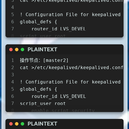
3
cat >/etc/keepalived/keepalived.conf 
22
mode
http
4
23
option
httplog
5
! Configuration File for keepalived
24
monitor-uri
/monitor
6
global_defs {
25
7
    router_id LVS_DEVEL
26
frontend
k8s-master
8
script_user root
27
bind
0.0
.0
.0
:16443
9
    enable_script_security
28
bind
127.0
.0
.1
:16443
PLAINTEXT
10
}
29
mode
tcp
11
vrrp_script chk_apiserver {
1
操作节点：[master2]
30
option
tcplog
12
    script "/etc/keepalived/check_api
2
cat >/etc/keepalived/keepalived.conf 
31
tcp-request
inspect-delay
5s
13
    interval 5
3
32
default_backend
k8s-master
14
    weight -5
4
! Configuration File for keepalived
33
15
    fall 2  
5
global_defs {
34
backend
k8s-master
16
rise 1
6
    router_id LVS_DEVEL
35
mode
tcp
17
}
7
script_user root
36
option
tcplog
18
vrrp_instance VI_1 {
8
    enable_script_security
37
option
tcp-check
19
    state MASTER
9
}
38
balance
roundrobin
20
    interface ens33
PLAINTEXT
10
vrrp_script chk_apiserver {
39
default-server
inter
10s
downinter