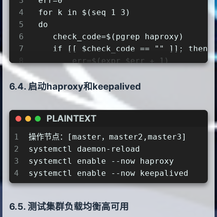
3
 err=0
29
        192.168.48.200
19
    interface ens33
4
 for k in $(seq 1 3)
30
    }
20
    mcast_src_ip 192.168.48.103
5
 do
31
    track_script {
21
    virtual_router_id 51
6
    check_code=$(pgrep haproxy)
32
       chk_apiserver
22
    priority 99
7
    if [[ $check_code == "" ]]; then
33
    }
23
    advert_int 2
8
        err=$(expr $err + 1)
34
}
24
    authentication {
9
        sleep 1
35
EOF
25
        auth_type PASS
10
        continue
启动haproxy和keepalived
26
        auth_pass K8SHA_KA_AUTH
11
    else
27
    }
12
        err=0
PLAINTEXT
28
    virtual_ipaddress {
13
        break
29
        192.168.48.200
14
    fi
1
操作节点：[master，master2,master3]
30
    }
15
 done
2
systemctl daemon-reload
31
    track_script {
16
3
systemctl enable --now haproxy
32
       chk_apiserver
17
 if [[ $err != "0" ]]; then
4
systemctl enable --now keepalived
33
    }
18
    echo "systemctl stop keepalived"
34
}
19
    /usr/bin/systemctl stop keepalive
35
EOF
测试集群负载均衡高可用
20
    exit 1