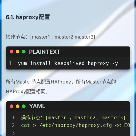
haproxy配置
操作节点：[master1，master2,master3]
PLAINTEXT
1
yum install keepalived haproxy -y
所有Master节点配置HAProxy，所有Master节点的
HAProxy配置相同。
YAML
1
操作节点：[master1，master2,
master3]
2
cat
>
/etc/haproxy/haproxy.cfg
<<"EOF
3