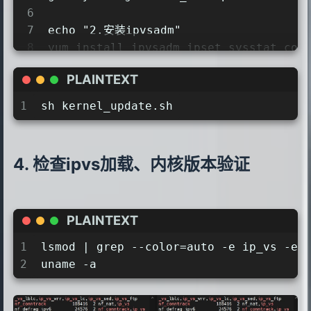
6
63
sed -i 's/\$basearch/x86_64/g' /etc/
7
echo "2.安装ipvsadm"
64
sed -i 's/http\:\/\/repo.openeuler.o
8
yum install ipvsadm ipset sysstat con
65
9
66
curl -o /etc/yum.repos.d/docker-ce.r
PLAINTEXT
10
67
sed -i 's/\$releasever/7/g' /etc/yum
11
echo "3.配置ipvs模块"
68
1
sh kernel_update.sh
12
modprobe -- ip_vs
69
echo "5.更新yum源软件包缓存"
13
modprobe -- ip_vs_rr
70
 yum clean all && yum makecache
14
modprobe -- ip_vs_wrr
71
检查ipvs加载、内核版本验证
15
modprobe -- ip_vs_sh
72
echo "6.添加hosts解析"
16
modprobe -- nf_conntrack
73
cat > /etc/hosts <<EOF
17
74
127.0.0.1   localhost localhost.loca
PLAINTEXT
18
cat >> /etc/modules-load.d/ipvs.conf 
75
::1         localhost localhost.loca
19
ip_vs
76
192.168.48.101 master1
1
lsmod | grep --color=auto -e ip_vs -e 
20
ip_vs_lc
77
192.168.48.102 master2
2
uname -a
21
ip_vs_wlc
78
192.168.48.103 master3
22
ip_vs_rr
79
192.168.48.104 node01
23
ip_vs_wrr