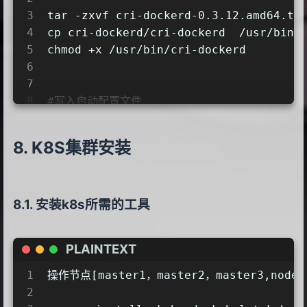
18
LimitNPROC=infinity
3
tar -zxvf cri-dockerd-0.3.12.amd64.tg
19
LimitCORE=infinity
4
cp cri-dockerd/cri-dockerd  /usr/bin/
20
LimitNOFILE=1048576
5
chmod +x /usr/bin/cri-dockerd
21
TasksMax=infinity
6
22
OOMScoreAdjust=-999
7
23
[Install]
8
#写入启动配置文件
24
WantedBy=multi-user.target
9
cat >  /usr/lib/systemd/system/cri-do
25
EOF
10
[Unit]
K8S集群安装
26
systemctl enable --now containerd.se
11
Description=CRI Interface for Docker 
27
12
Documentation=https://docs.mirantis.c
28
#准备docker的service文件
13
After=network-online.target firewalld
29
安装k8s所需的工具
14
Wants=network-online.target
30
cat > /etc/systemd/system/docker.ser
15
Requires=cri-docker.socket
31
[Unit]
16
PLAINTEXT
32
Description=Docker Application Conta
17
[Service]
33
Documentation=https://docs.docker.co
18
Type=notify
1
操作节点[master1，master2，master3,node0
34
After=network-online.target firewall
19
ExecStart=/usr/bin/cri-dockerd --netw
2
35
Wants=network-online.target
20
ExecReload=/bin/kill -s HUP $MAINPID