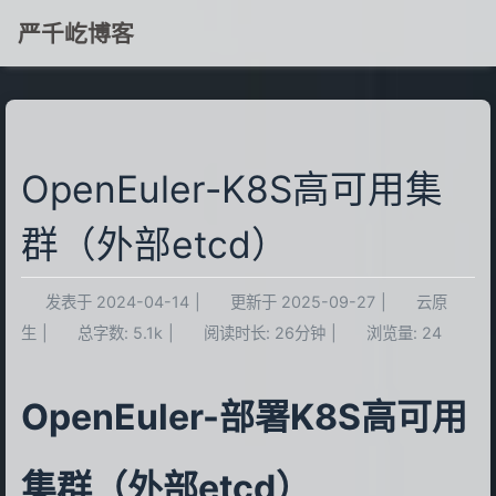
严千屹博客
OpenEuler-K8S高可用集
群（外部etcd）
发表于
2024-04-14
|
更新于
2025-09-27
|
云原
生
|
总字数:
5.1k
|
阅读时长:
26分钟
|
浏览量:
24
OpenEuler-部署K8S高可用
集群（外部etcd）