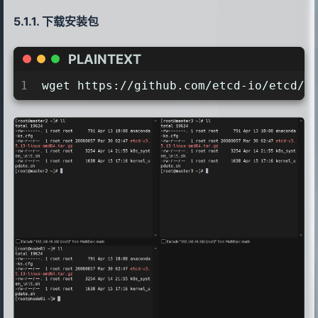
98
cat >> /etc/security/limits.conf <<E
42
systemctl enable --now systemd-module
99
* soft nofile 65536
下载安装包
43
100
* hard nofile 131072
44
101
* soft nproc 65535
PLAINTEXT
45
echo "4.开启k8s集群必须的内核参数"
102
* hard nproc 655350
1
wget https://github.com/etcd-io/etcd/r
46
cat <<EOF > /etc/sysctl.d/k8s.conf
103
* soft memlock unlimited
47
net.ipv4.ip_nonlocal_bind = 1 
104
* hard memlock unlimited
48
net.ipv4.ip_forward = 1
105
EOF
49
net.bridge.bridge-nf-call-iptables = 
106
50
net.bridge.bridge-nf-call-ip6tables =
107
51
fs.may_detach_mounts = 1
108
echo "10.必备工具安装"
52
net.ipv4.conf.all.route_localnet = 1
109
yum install wget psmisc vim net-tool
53
vm.overcommit_memory=1
110
54
vm.panic_on_oom=0
111
55
fs.inotify.max_user_watches=89100
112
echo "11.重启"
56
fs.file-max=52706963
113
reboot
57
fs.nr_open=52706963
58
net.netfilter.nf_conntrack_max=231072
59
net.ipv4.tcp_keepalive_time = 600