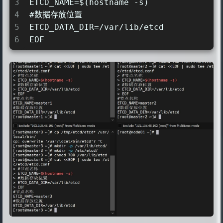
3
ETCD_NAME=$(hostname -s)
4
#数据存放位置
5
ETCD_DATA_DIR=/var/lib/etcd
6
EOF