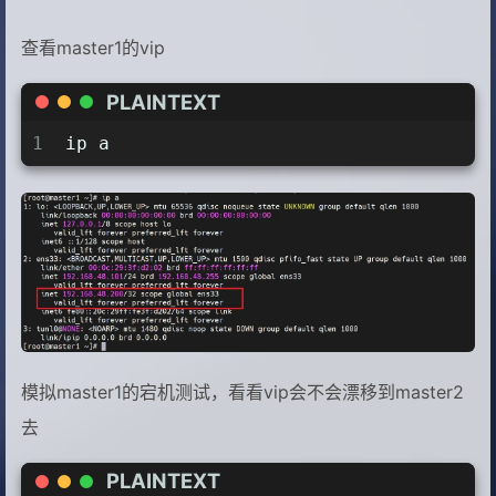
21
 else
22
    exit 0
查看master1的vip
23
 fi
24
EOF
PLAINTEXT
25
26
chmod +x /etc/keepalived/check_apiser
1
ip a
模拟master1的宕机测试，看看vip会不会漂移到master2
去
PLAINTEXT