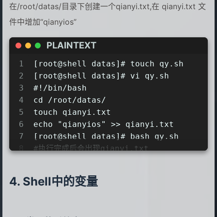
在/root/datas/目录下创建一个qianyi.txt,在 qianyi.txt 文
15
-bash: ./helloworld.sh: 权限不够
件中增加“qianyios”
16
[root@shell datas]# chmod 777 hellow
17
[root@shell datas]# ./helloworld.sh
PLAINTEXT
18
helloworld  严千屹
1
[root@shell datas]# touch qy.sh
2
[root@shell datas]# vi qy.sh
3
#!/bin/bash
4
cd /root/datas/
5
touch qianyi.txt
6
echo "qianyios" >> qianyi.txt
7
[root@shell datas]# bash qy.sh
8
#执行完成后会出现qianyi.txt
9
[root@shell datas]# ll
10
总用量 12
Shell中的变量
11
-rwxrwxrwx 1 root root 43 1月  25 17:0
12
-rw-r--r-- 1 root root  9 1月  25 17:2
13
-rw-r--r-- 1 root root 76 1月  25 17:2