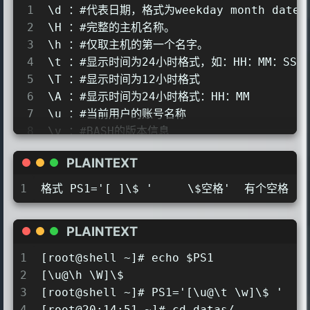
1
\d ：#代表日期，格式为weekday month date，
2
\H ：#完整的主机名称。   
3
\h ：#仅取主机的第一个名字。 
4
\t ：#显示时间为24小时格式，如：HH：MM：SS  
5
\T ：#显示时间为12小时格式   
6
\A ：#显示时间为24小时格式：HH：MM   
7
\u ：#当前用户的账号名称   
8
\v ：#BASH的版本信息   
9
\w ：#完整的工作目录名称。家目录会以 ~代替   
PLAINTEXT
10
\W ：#利用basename取得工作目录名称，所以只
11
\# ：#下达的第几个命令   
1
格式 PS1='[ ]\$ '     \$空格'  有个空格 
12
\$ ：#提示字符，如果是root时，提示符为：# ，
PLAINTEXT
1
[root@shell ~]# echo $PS1
2
[\u@\h \W]\$
3
[root@shell ~]# PS1='[\u@\t \w]\$ '
4
[root@20:14:51 ~]# cd datas/