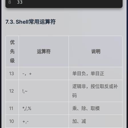
8
33
Shell常用运算符
优
先
运算符
说明
级
13
-，+
单目负，单目正
逻辑非，按位取反或补
12
!,~
码
11
*,/,%
乘、除、取模
10
+,-
加、减