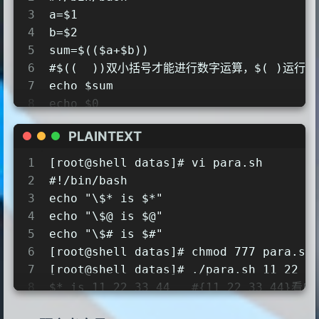
3
a=$1
4
b=$2
5
sum=$(($a+$b))
6
#$((  ))双小括号才能进行数字运算，$( )运行命
7
echo $sum
8
echo $0
9
[root@shell datas]# chmod 755 count.s
PLAINTEXT
10
[root@shell datas]# ./count.sh 22 33
11
55
1
[root@shell datas]# vi para.sh
12
./count.sh       #$0输出命令本身
2
#!/bin/bash
3
echo "\$* is $*"
4
echo "\$@ is $@"
5
echo "\$# is $#"
6
[root@shell datas]# chmod 777 para.sh
7
[root@shell datas]# ./para.sh 11 22 3
8
$* is 11 22 33 44   #{11 22 33 44}
9
$@ is 11 22 33 44   #{11},{22},{33},{