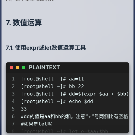
12
-bash: declare: test: 只读变量
数值运算
使用expr或let数值运算工具
PLAINTEXT
1
[root@shell ~]# aa=11
2
[root@shell ~]# bb=22
3
[root@shell ~]# dd=$(expr $aa + $bb)
4
[root@shell ~]# echo $dd
5
33
6
#dd的值是aa和bb的和。注意“+”号两侧比有空格
7
#如果是let呢
8
[root@shell ~]# let e=$aa+$bb