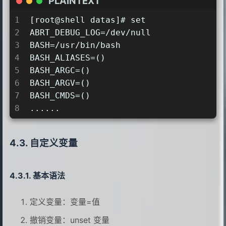
PLAINTEXT
1
[root@shell datas]# set
2
ABRT_DEBUG_LOG=/dev/null
3
BASH=/usr/bin/bash
4
BASH_ALIASES=()
5
BASH_ARGC=()
6
BASH_ARGV=()
7
BASH_CMDS=()
8
......
自定义变量
基本语法
定义变量：变量=值
撤销变量：unset 变量