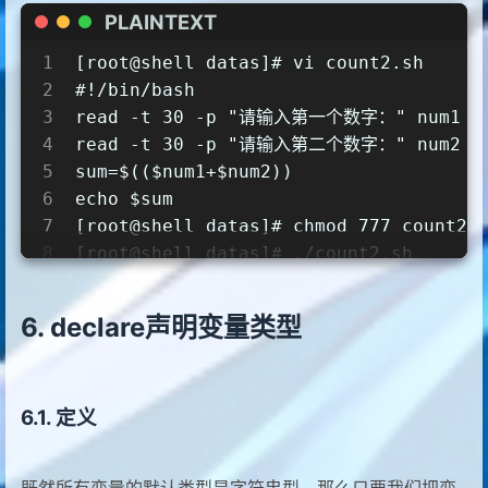
PLAINTEXT
1
[root@shell datas]# vi count2.sh
2
#!/bin/bash
3
read -t 30 -p "请输入第一个数字：" num1
4
read -t 30 -p "请输入第二个数字：" num2
5
sum=$(($num1+$num2))
6
echo $sum
7
[root@shell datas]# chmod 777 count2.
8
[root@shell datas]# ./count2.sh
9
请输入第一个数字：1
10
请输入第二个数字：1
declare声明变量类型
11
2
12
13
定义
14
#########前者需要回车，下面的不需要回车
15
[root@shell datas]# vi count2.sh
16
#!/bin/bash