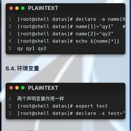
PLAINTEXT
1
[root@shell datas]# declare -a name[0
2
[root@shell datas]# name[1]="qy1"
3
[root@shell datas]# name[2]="qy2"
4
[root@shell datas]# echo ${name[*]}
5
qy qy1 qy2
环境变量
PLAINTEXT
1
两个声明变量作用一样
2
[root@shell datas]# export test
3
[root@shell datas]# declare -x test="1