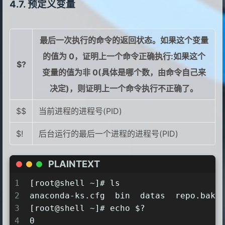
10
$# is 4             #个数
预定义变量
11
验证过程
12
[root@shell datas]# vi para2.sh
最后一次执行的命令的返回状态。如果这个变量
13
#!/bin/bash
14
#for循环，有多少次出现多少次
的值为 0，证明上一个命令正确执行:如果这个
$?
15
for i in  "$*"
变量的值为非 0(具体是哪个数，由命令自己来
16
      do
决定)，则证明上一个命令执行不正确了。
17
        echo $i
18
      done
$$
当前进程的进程号(PID)
19
echo "------------------"
20
for y in  "$@"
$!
后台运行的最后一个进程的进程号(PID)
21
        do
22
         echo $y
PLAINTEXT
23
      done
24
[root@shell datas]# ./para2.sh 11 22 
1
[root@shell ~]# ls
25
11 22 33 44             #整体，循环1次
2
anaconda-ks.cfg  bin  datas  repo.bak
26
------------------
3
[root@shell ~]# echo $?
27
11                      #4个，循环4次
4
0