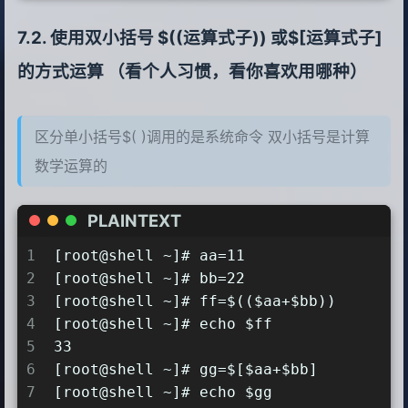
9
[root@shell ~]# echo $e
10
33
使用双小括号 $((运算式子)) 或$[运算式子]
的方式运算 （看个人习惯，看你喜欢用哪种）
区分单小括号$( )调用的是系统命令 双小括号是计算
数学运算的
PLAINTEXT
1
[root@shell ~]# aa=11
2
[root@shell ~]# bb=22
3
[root@shell ~]# ff=$(($aa+$bb))
4
[root@shell ~]# echo $ff
5
33
6
[root@shell ~]# gg=$[$aa+$bb]
7
[root@shell ~]# echo $gg