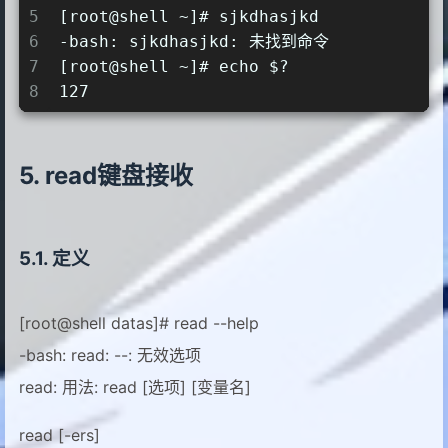
28
22
5
[root@shell ~]# sjkdhasjkd
29
33
6
-bash: sjkdhasjkd: 未找到命令
30
44
7
[root@shell ~]# echo $?
8
127
read键盘接收
定义
[root@shell datas]# read --help
-bash: read: --: 无效选项
read: 用法: read [选项] [变量名]
read [-ers]