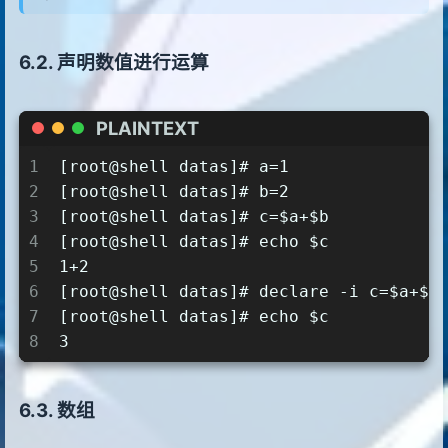
声明数值进行运算
PLAINTEXT
1
[root@shell datas]# a=1
2
[root@shell datas]# b=2
3
[root@shell datas]# c=$a+$b
4
[root@shell datas]# echo $c
5
1+2
6
[root@shell datas]# declare -i c=
7
[root@shell datas]# echo $c
8
3
数组