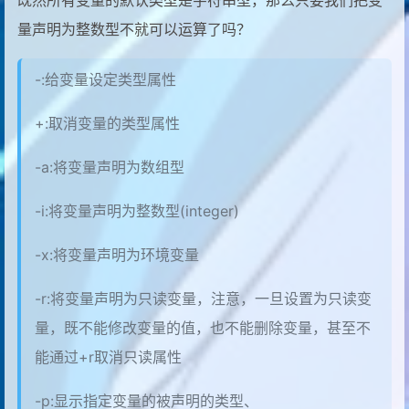
既然所有变量的默认类型是字符串型，那么只要我们把变
17
read -n 1 -t 30 -p "请输入第一个数字：" 
量声明为整数型不就可以运算了吗？
18
echo -e "\n"
19
read -s -t 30 -p "请输入第二个数字：" num
20
echo -e "\n"
-:给变量设定类型属性
21
sum=$(($num1+$num2))
22
+:取消变量的类型属性
echo $sum
23
[root@shell datas]# ./count2.sh
-a:将变量声明为数组型
24
请输入第一个数字：1
25
-i:将变量声明为整数型(integer)
26
请输入第二个数字：         #我这里输入的是12
27
-x:将变量声明为环境变量
28
13
-r:将变量声明为只读变量，注意，一旦设置为只读变
量，既不能修改变量的值，也不能删除变量，甚至不
能通过+r取消只读属性
-p:显示指定变量的被声明的类型、