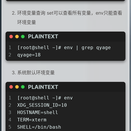
18
-bash: add: unbound variable
19
[root@shell ~]# add=123
环境变量查询 set可以查看所有变量，env只能查看
20
[root@shell ~]# echo $add
环境变量
21
123
22
#删除变量  不需要加$add
PLAINTEXT
23
[root@shell ~]# echo $add
24
123
1
[root@shell ~]# env | grep qyage
25
[root@shell ~]# unset add
2
qyage=18
26
[root@shell ~]# echo $add
27
-bash: add: unbound variable
系统默认环境变量
PLAINTEXT
1
[root@shell ~]# env
2
XDG_SESSION_ID=10
3
HOSTNAME=shell
4
TERM=xterm
5
SHELL=/bin/bash