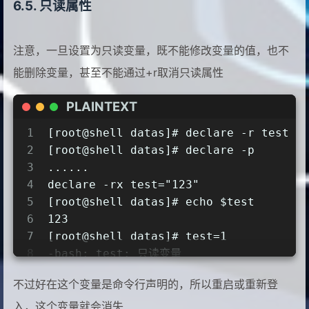
只读属性
注意，一旦设置为只读变量，既不能修改变量的值，也不
能删除变量，甚至不能通过+r取消只读属性
PLAINTEXT
1
[root@shell datas]# declare -r test
2
[root@shell datas]# declare -p
3
......
4
declare -rx test="123"
5
[root@shell datas]# echo $test
6
123
7
[root@shell datas]# test=1         
8
-bash: test: 只读变量
9
[root@shell datas]# unset test     
不过好在这个变量是命令行声明的，所以重启或重新登
10
-bash: unset: test: 无法反设定: 只读 vari
11
[root@shell datas]# declare +r test
入，这个变量就会消失