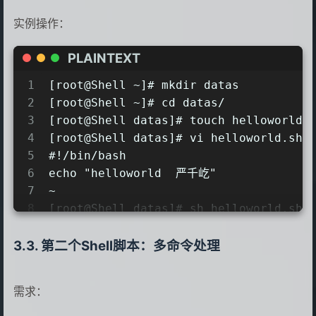
实例操作：
PLAINTEXT
1
[root@Shell ~]# mkdir datas       
2
[root@Shell ~]# cd datas/         
3
[root@Shell datas]# touch helloworld.
4
[root@Shell datas]# vi helloworld.sh
5
#!/bin/bash
6
echo "helloworld  严千屹"
7
~
8
[root@Shell datas]# sh helloworld.sh
9
helloworld  严千屹
10
[root@Shell ~]# bash datas/helloworl
第二个Shell脚本：多命令处理
11
helloworld  严千屹
12
#上面都是bash和sh帮你执行脚本，脚本本身不需
需求：
13
#下面本质是脚本需要自己执行，所以需要执行权限
14
[root@Shell datas]# ./helloworld.sh