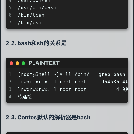
4
/usr/bin/sh
5
/usr/bin/bash
6
/bin/tcsh
7
/bin/csh
bash和sh的关系是
PLAINTEXT
1
[root@Shell ~]# ll /bin/ | grep bash
2
-rwxr-xr-x. 1 root root     964536 4月 
3
lrwxrwxrwx. 1 root root          4 9月 
4
软连接
Centos默认的解析器是bash