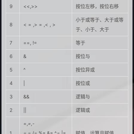
9
<<,>>
按位左移，按位右移
小于或等于、大于或等
8
< = ,> = ,< , >
于、小于、大于
7
==, !=
等于
6
&
按位与
5
^
按位异或
4
|
按位或
3
&&
逻辑与
2
||
逻辑或
=,
=,-
1
=,
=,/=,%=,&=,^=,|=,
赋值，运算且赋值